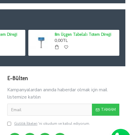
tem Direği
8m Üçgen Tabelalı Totem Direği
0,00TL
E-Bülten
Kampanyalardan anında haberdar olmak için mail
listemize katılın
TAMAM
Gizlilik İlkeleri
'ni okudum ve kabul ediyorum.