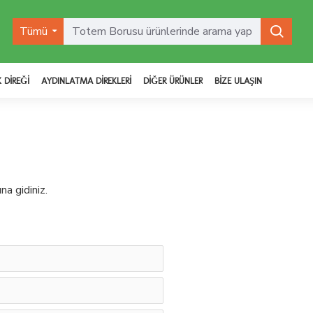
Tümü
 DIREĞI
AYDINLATMA DIREKLERI
DIĞER ÜRÜNLER
BIZE ULAŞIN
na gidiniz.