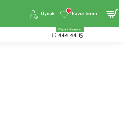
0
Üyelik
Favorilerim
Müşteri Hizmetleri
444 44 15