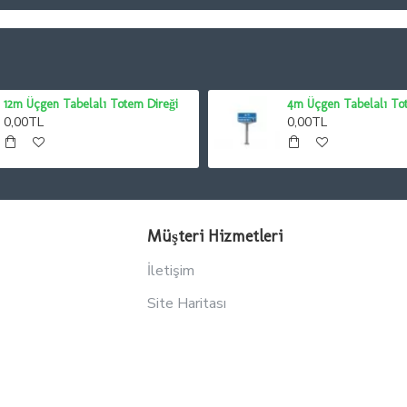
12m Üçgen Tabelalı Totem Direği
4m Üçgen Tabelalı To
0,00TL
0,00TL
Müşteri Hizmetleri
İletişim
Site Haritası