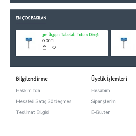
EN ÇOK BAKILAN
3m Üçgen Tabelalı Totem Direği
0,00TL
Bilgilendirme
Üyelik İşlemleri
Hakkımızda
Hesabım
Mesafeli Satış Sözleşmesi
Siparişlerim
Teslimat Bilgisi
E-Bülten